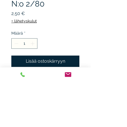
N:o 2/80
Hinta
2,50 €
+ lähetyskulut
Määrä
*
Lisää ostoskärryyn
VAASA oy 1980, nidottu,
kunto K3.
Heikki Nieminen
heikki.n(at)gmx.com
+ 358 44 0483838
Laitiaistentie 46o,