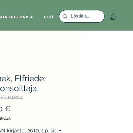
mintaterapia
Lisää
nek, Elfriede:
onsoittaja
ero: 20240812
Hinta
0 €
skulut
 kirjasto, 2010, 1.p. sid +