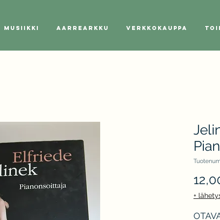
Musiikki
Aarrearkku
Verkkokauppa
Toi
Jeli
Pian
Tuotenum
12,0
+ lähety
OTAVAN