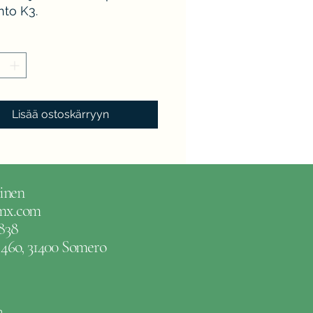
nto K3.
Lisää ostoskärryyn
inen
gmx.com
838
e 46o, 31400 Somero
m