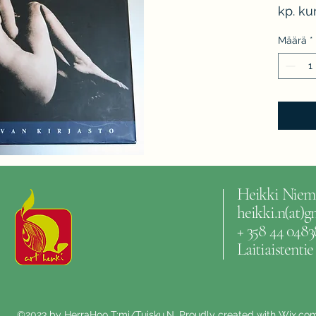
kp. ku
Määrä
*
Heikki Niem
heikki.n(at)
+ 358 44 0483
Laitiaistenti
©2023 by HerraHoo T:mi/Tuisku.N. Proudly created with Wix.co