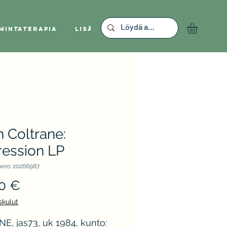
mintaterapia
Lisää
 Coltrane:
ression LP
ero: 20266987
Hinta
0 €
skulut
E, jas73, uk 1984, kunto: