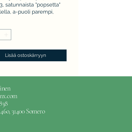
3, satunnaista "popsetta"
ella, a-puoli parempi,
 K3+.
Lisää ostoskärryyn
inen
gmx.com
838
e 46o, 31400 Somero