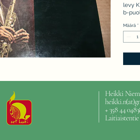
levy K
b-puol
kannet
Määrä
*
Heikki Niem
heikki.n(at)
+ 358 44 0483
Laitiaistenti