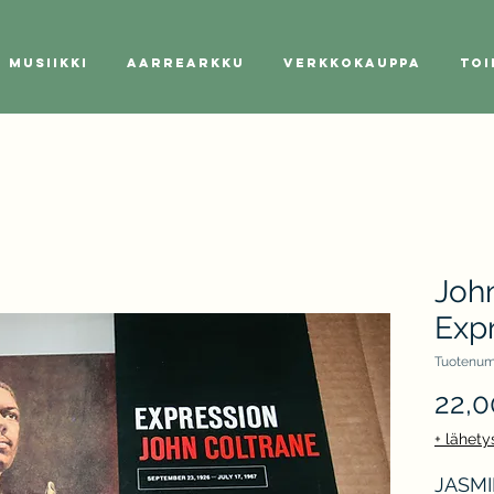
Musiikki
Aarrearkku
Verkkokauppa
Toi
John
Exp
Tuotenum
22,0
+ lähety
JASMIN