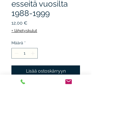
esseitä vuosilta
1988-1999
Hinta
12,00 €
+ lähetyskulut
Määrä
*
Lisää ostoskärryyn
OTAVA, 2002, 1.p. sid. + kp,
kunto K3+.
Heikki Nieminen
heikki.n(at)gmx.com