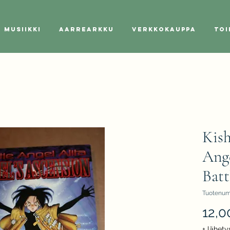
Musiikki
Aarrearkku
Verkkokauppa
Toi
Kish
Ange
Batt
Tuotenum
12,0
+ lähety