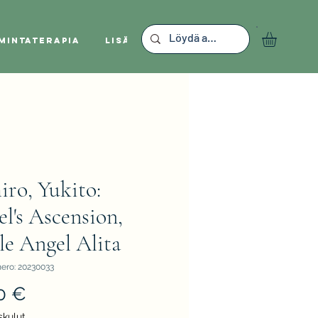
mintaterapia
Lisää
iro, Yukito:
l's Ascension,
le Angel Alita
ero: 20230033
Hinta
0 €
skulut