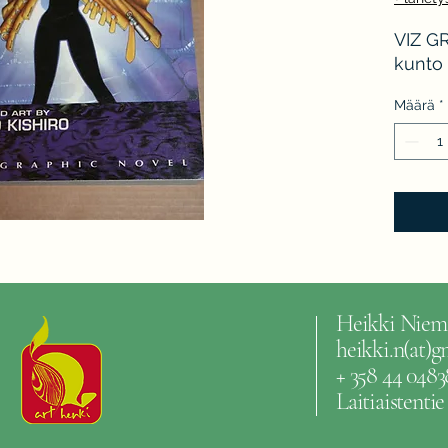
VIZ GR
kunto 
Määrä
*
Heikki Niem
heikki.n(at)
+ 358 44 0483
Laitiaistenti