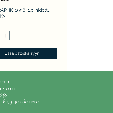
APHIC 1998, 1.p. nidottu,
K3.
Lisää ostoskärryyn
inen
gmx.com
838
e 46o, 31400 Somero