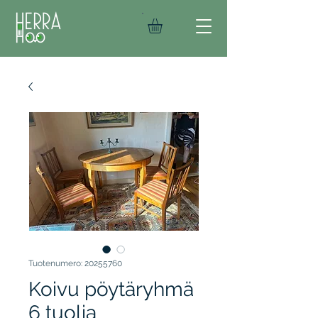
Tuotenumero: 20255760
Koivu pöytäryhmä
6 tuolia