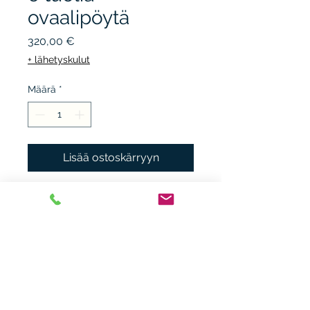
ovaalipöytä
Hinta
320,00 €
+ lähetyskulut
Määrä
*
Lisää ostoskärryyn
Koivupöytä, ovaali,
jatkopalat, korkeus 78,5,
leveys 115 + 50 cm. jatko,
kuusi tuolia, koivua,
verhoiltu istuin,
pinnaselkänoja, istuin
Heikki Nieminen
korkeus 44 cm. Kunto K3,
heikki.n(at)gmx.com