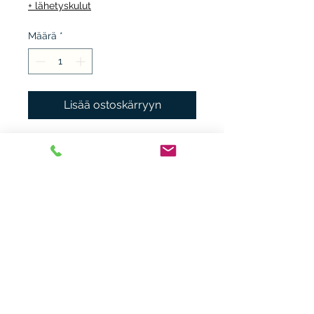
+ lähetyskulut
Määrä
*
Lisää ostoskärryyn
RAK 1996, 1.p. sid. + kp.
kunto K3.
Heikki Nieminen
heikki.n(at)gmx.com
+ 358 44 0483838
Laitiaistentie 46o,
31400 Somero