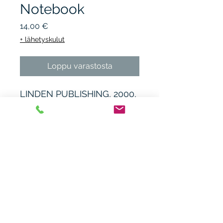
Notebook
Hinta
14,00 €
+ lähetyskulut
Loppu varastosta
LINDEN PUBLISHING, 2000,
1.p.? nidottu, kunto K3-,
takayläkulmassa teevaurio
tahra.
Heikki Nieminen
heikki.n(at)gmx.com
+ 358 44 0483838
Laitiaistentie 46o,
31400 Somero