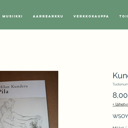
Musiikki
Aarrearkku
Verkkokauppa
Toi
Kund
Tuotenum
8,00
+ lähety
WSOY 2
Määrä
*