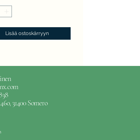
Lisää ostoskärryyn
inen
gmx.com
838
e 46o, 31400 Somero
m