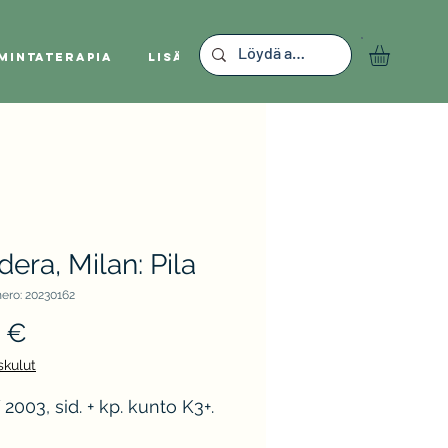
mintaterapia
Lisää
era, Milan: Pila
ero: 20230162
Hinta
 €
skulut
003, sid. + kp. kunto K3+.