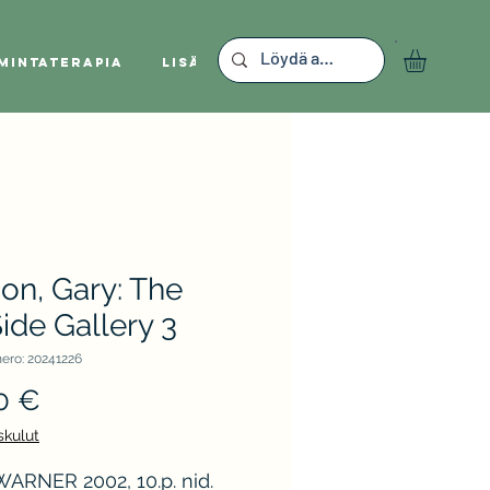
mintaterapia
Lisää
on, Gary: The
ide Gallery 3
ero: 20241226
Hinta
0 €
skulut
ARNER 2002, 10.p. nid.