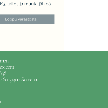
K3, taitos ja muuta jälkeä.
Loppu varastosta
inen
gmx.com
838
e 46o, 31400 Somero
m