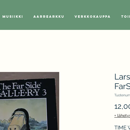
Musiikki
Aarrearkku
Verkkokauppa
Toi
Lars
FarS
Tuotenum
12,0
+ lähety
TIME W