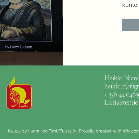
kunto 
Heikki Niem
heikki.n(at)
+ 358 44 0483
Laitiaistenti
©2023 by HerraHoo T:mi/Tuisku.N. Proudly created with Wix.co