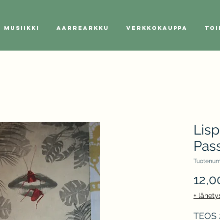
Musiikki
Aarrearkku
Verkkokauppa
Toi
Lisp
Pas
Tuotenum
12,0
+ lähety
TEOS 2