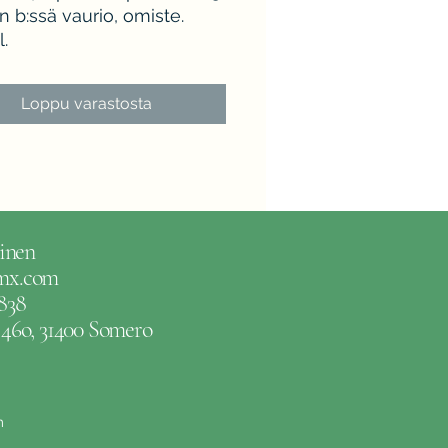
 b:ssä vaurio, omiste.
l.
Loppu varastosta
inen
gmx.com
838
e 46o, 31400 Somero
m