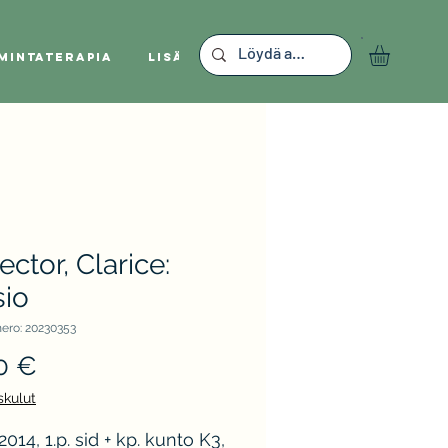
mintaterapia
Lisää
ector, Clarice:
sio
ero: 20230353
Hinta
0 €
skulut
014, 1.p. sid + kp. kunto K3,