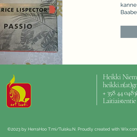
kannen
Baabe
Heikki Niem
heikki.n(at)
+ 358 44 0483
Laitiaistenti
©2023 by HerraHoo T:mi/Tuisku.N. Proudly created with Wix.co