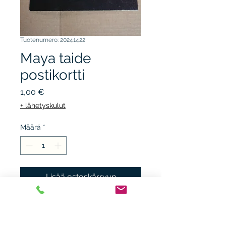
Tuotenumero: 20241422
Maya taide
postikortti
Hinta
1,00 €
+ lähetyskulut
Määrä
*
Lisää ostoskärryyn
TAMPERE ART MUSEUM,
näyttely Inkat. Leima