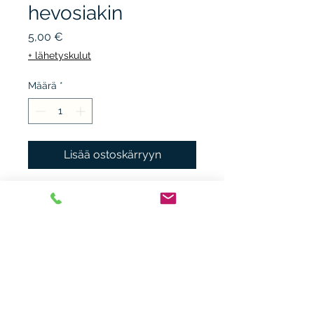
hevosiakin
Hinta
5,00 €
+ lähetyskulut
Määrä
*
Lisää ostoskärryyn
LOVE KIRJAR/ WSOY, 2009,
uus.p. nidottu, kunto K3,
hintalappujen jälkiä. Peter
von Bagh.
Heikki Nieminen
heikki.n(at)gmx.com