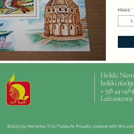
Määrä
*
Heikki Niem
heikki.n(at)
+ 358 44 0483
Laitiaistenti
©2023 by HerraHoo T:mi/Tuisku.N. Proudly created with Wix.co