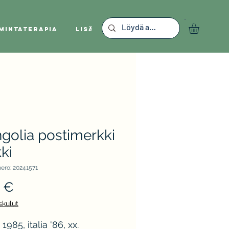
mintaterapia
Lisää
golia postimerkki
ki
ero: 20241571
Hinta
 €
skulut
 1985, italia '86, xx.