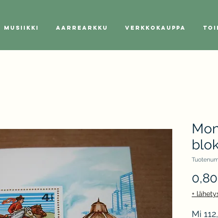
Musiikki
Aarrearkku
Verkkokauppa
Toi
Mon
blok
Tuotenum
0,80
+ lähety
Mi 112,