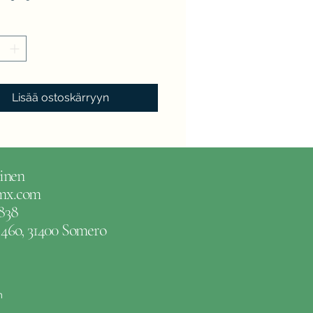
Lisää ostoskärryyn
inen
gmx.com
838
e 46o, 31400 Somero
m