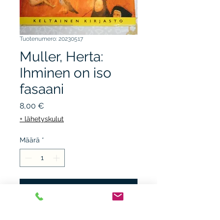
Tuotenumero: 20230517
Muller, Herta:
Ihminen on iso
fasaani
Hinta
8,00 €
+ lähetyskulut
Määrä
*
Lisää ostoskärryyn
TAMMI keltainen kirjasto,