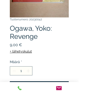
Tuotenumero: 20230042
Ogawa, Yoko:
Revenge
Hinta
9,00 €
+ lähetyskulut
Määrä
*
Lisää ostoskärryyn
HARVILL SECKER 2013,
nidottu, kunto K3+.