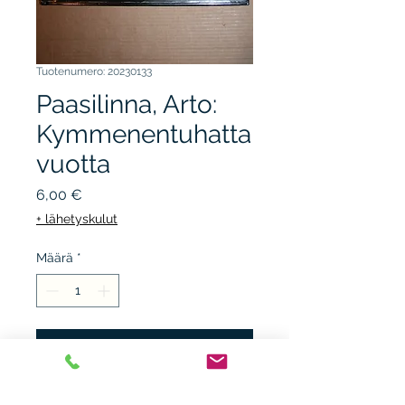
Tuotenumero: 20230133
Paasilinna, Arto:
Kymmenentuhatta
vuotta
Hinta
6,00 €
+ lähetyskulut
Määrä
*
Lisää ostoskärryyn
UUSI SUOMI 1986, 1.p. sid. +