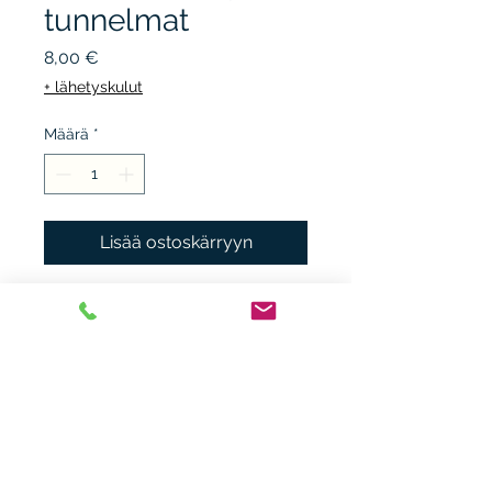
tunnelmat
Hinta
8,00 €
+ lähetyskulut
Määrä
*
Lisää ostoskärryyn
LIKE, 2009, 1.p. sid.
kuvakansi, kunto K3, pari
pientä tahraa.
Heikki Nieminen
heikki.n(at)gmx.com