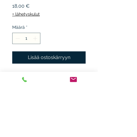
Hinta
18,00 €
+ lähetyskulut
Määrä
*
Lisää ostoskärryyn
BAZAR 2014-16, 1.p. sid + kp.
kunto K3, pientä
reunajälkeä/-kulumaa,
hintalappuja.
Heikki Nieminen
heikki.n(at)gmx.com
+ 358 44 0483838
Laitiaistentie 46o,