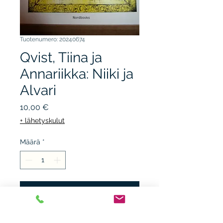
Tuotenumero: 20240674
Qvist, Tiina ja
Annariikka: Niiki ja
Alvari
Hinta
10,00 €
+ lähetyskulut
Määrä
*
Lisää ostoskärryyn
NORDBOOKS 2009, 1.p.