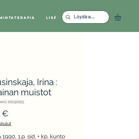
mintaterapia
Lisää
sinskaja, Irina :
ainan muistot
ero: 20230023
Hinta
 €
skulut
1990, 1.p. sid. + kp. kunto