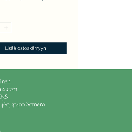
Lisää ostoskärryyn
inen
gmx.com
838
e 46o, 31400 Somero
m