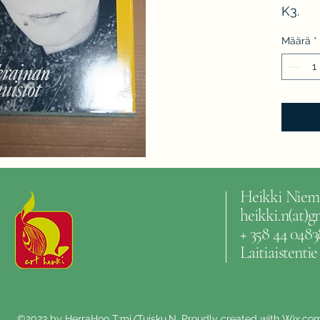
K3.
Määrä
*
Heikki Niem
heikki.n(at)
+ 358 44 0483
Laitiaistenti
©2023 by HerraHoo T:mi/Tuisku.N. Proudly created with Wix.co