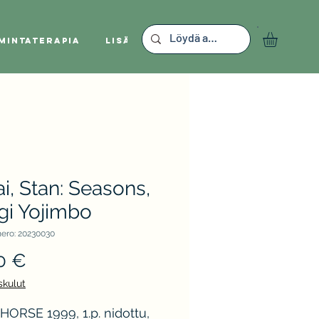
mintaterapia
Lisää
i, Stan: Seasons,
gi Yojimbo
ero: 20230030
Hinta
0 €
skulut
ORSE 1999, 1.p. nidottu,