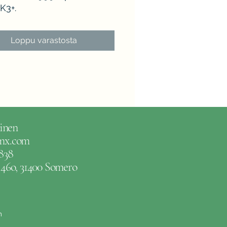
K3+.
Loppu varastosta
inen
gmx.com
838
e 46o, 31400 Somero
m