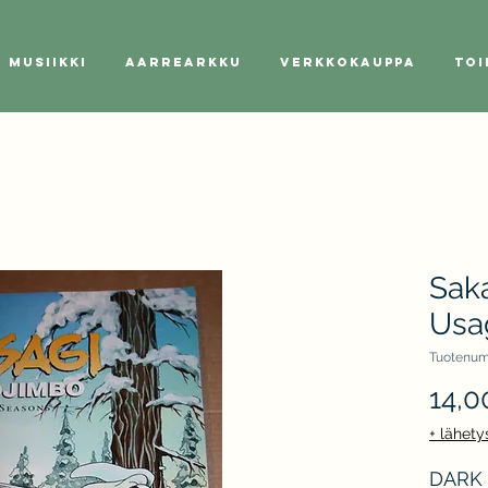
Musiikki
Aarrearkku
Verkkokauppa
Toi
Saka
Usa
Tuotenum
14,0
+ lähety
DARK H