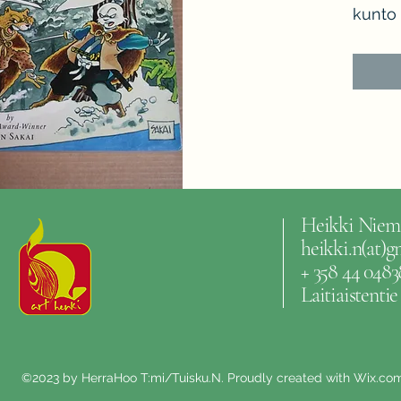
kunto 
Heikki Niem
heikki.n(at)
+ 358 44 0483
Laitiaistenti
©2023 by HerraHoo T:mi/Tuisku.N. Proudly created with Wix.co