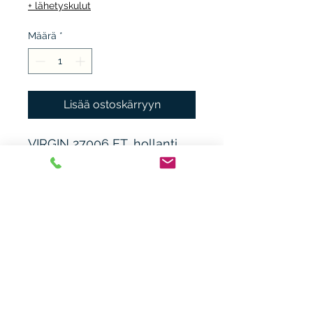
+ lähetyskulut
Määrä
*
Lisää ostoskärryyn
VIRGIN 27006 ET, hollanti,
1975, VG+/VG+, avattavat
kannet, kansissa kulumaa,
pieniä taitosjälkiä. Urs
Amman. Kraut.
Heikki Nieminen
heikki.n(at)gmx.com
+ 358 44 0483838
Laitiaistentie 46o,
31400 Somero