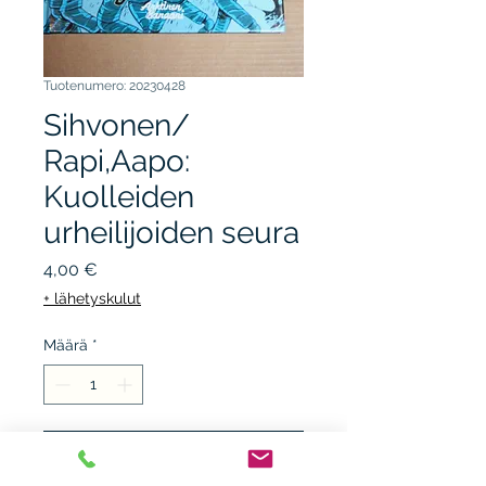
Tuotenumero: 20230428
Sihvonen/
Rapi,Aapo:
Kuolleiden
urheilijoiden seura
Hinta
4,00 €
+ lähetyskulut
Määrä
*
Lisää ostoskärryyn