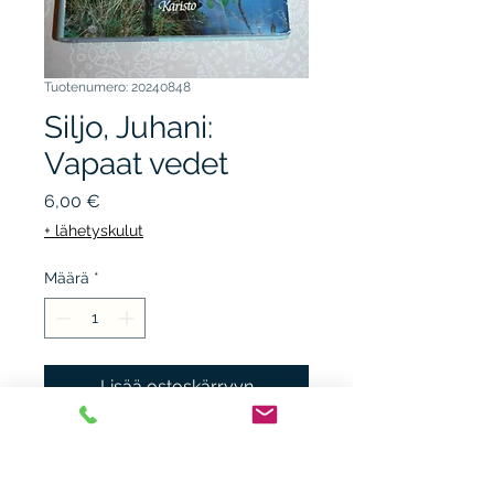
Tuotenumero: 20240848
Siljo, Juhani:
Vapaat vedet
Hinta
6,00 €
+ lähetyskulut
Määrä
*
Lisää ostoskärryyn
KARISTO 1989, 1.p. sid + kp,
kunto K3, kannessa