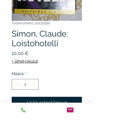
Tuotenumero: 20230580
Simon, Claude:
Loistohotelli
Hinta
10,00 €
+ lähetyskulut
Määrä
*
Lisää ostoskärryyn
TAMMI keltainen kirjasto
1965, 1.p. sid + kp. kunto K3,