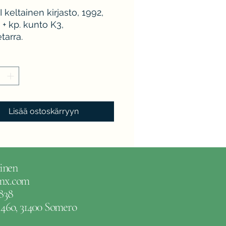
keltainen kirjasto, 1992,
d + kp. kunto K3,
tarra.
Lisää ostoskärryyn
inen
gmx.com
838
e 46o, 31400 Somero