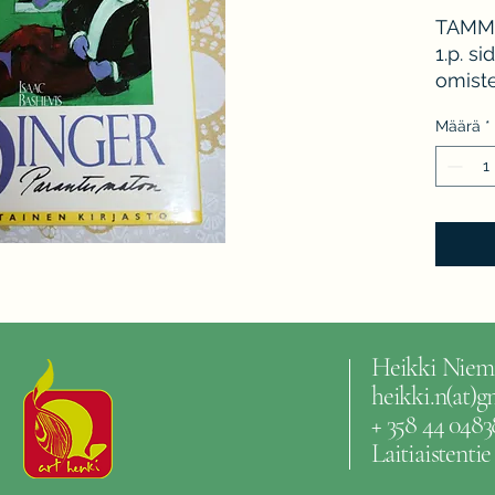
TAMMI 
1.p. si
omiste
Määrä
*
Heikki Niem
heikki.n(at)
+ 358 44 0483
Laitiaistenti