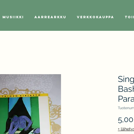
Musiikki
Aarrearkku
Verkkokauppa
Toi
Sing
Bash
Par
Tuotenum
5,00
+ lähety