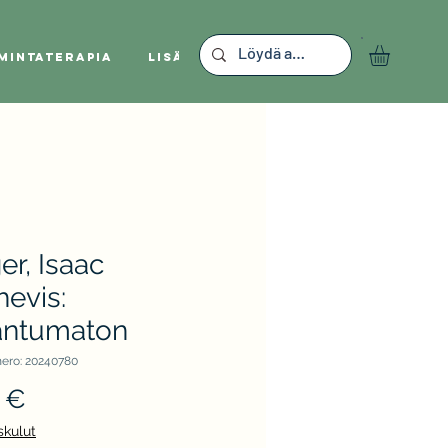
mintaterapia
Lisää
er, Isaac
evis:
antumaton
ero: 20240780
Hinta
 €
skulut