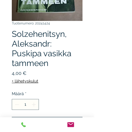
Tuotenumero: 20241424
Solzehenitsyn,
Aleksandr:
Puskipa vasikka
tammeen
Hinta
4,00 €
+ lähetyskulut
Määrä
*
Lisää ostoskärryyn