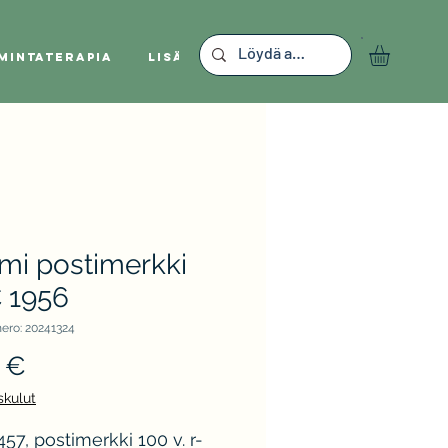
mintaterapia
Lisää
mi postimerkki
 1956
ero: 20241324
Hinta
 €
skulut
57, postimerkki 100 v. r-