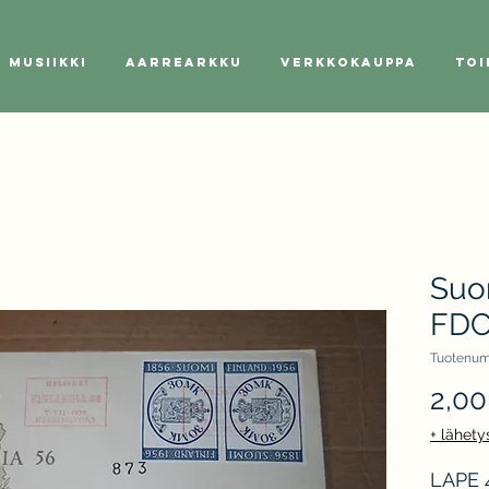
Musiikki
Aarrearkku
Verkkokauppa
Toi
Suo
FDC
Tuotenum
2,00
+ lähety
LAPE 4