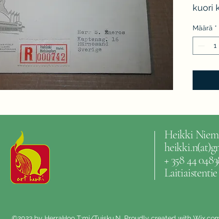
kuori 
Määrä
*
Heikki Niem
heikki.n(at)
+ 358 44 0483
Laitiaistenti
©2023 by HerraHoo T:mi/Tuisku.N. Proudly created with Wix.co