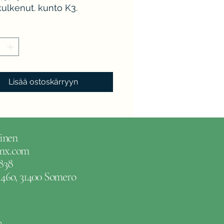
kulkenut. kunto K3.
Lisää ostoskärryyn
inen
gmx.com
838
e 46o, 31400 Somero
m