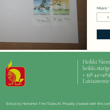
Määrä
*
Heikki Niem
heikki.n(at)
+ 358 44 0483
Laitiaistenti
©2023 by HerraHoo T:mi/Tuisku.N. Proudly created with Wix.co