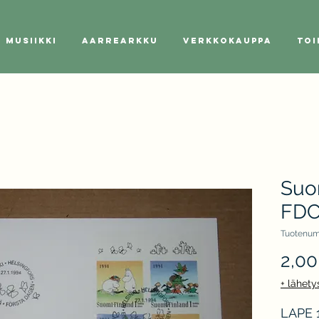
Musiikki
Aarrearkku
Verkkokauppa
Toi
Suo
FD
Tuotenum
2,00
+ lähety
LAPE 1