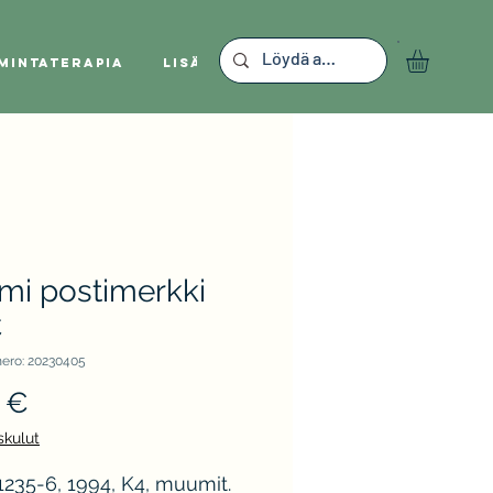
mintaterapia
Lisää
mi postimerkki
C
ero: 20230405
Hinta
 €
skulut
235-6, 1994, K4, muumit.