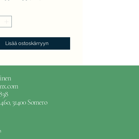
Lisää ostoskärryyn
inen
gmx.com
838
e 46o, 31400 Somero
m