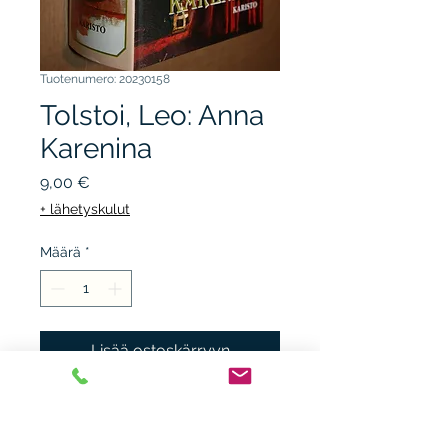
Tuotenumero: 20230158
Tolstoi, Leo: Anna
Karenina
Hinta
9,00 €
+ lähetyskulut
Määrä
*
Lisää ostoskärryyn
KARISTO 1988, sidottu
kuvakansi, kunto K3. Ed.