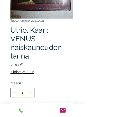
Tuotenumero: 20240721
Utrio, Kaari:
VENUS
naiskauneuden
tarina
Hinta
7,00 €
+ lähetyskulut
Määrä
*
Lisää ostoskärryyn