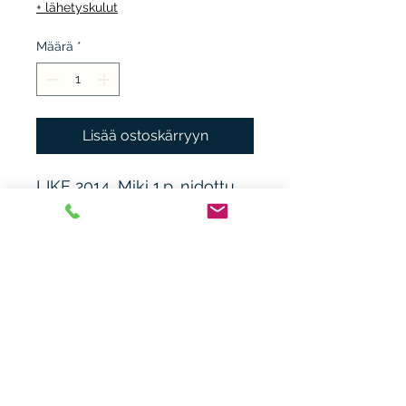
+ lähetyskulut
Määrä
*
Lisää ostoskärryyn
LIKE 2014, Miki 1.p. nidottu,
kunto K3, esilehdessä
taitosta.
Heikki Nieminen
heikki.n(at)gmx.com
+ 358 44 0483838
Laitiaistentie 46o,
31400 Somero