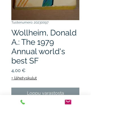
Tuotenumero: 20230097
Wollheim, Donald
A.: The 1979
Annual world's
best SF
Hinta
4,00 €
+ lähetyskulut
Loppu varastosta
DAW BOOKS 1979, 1.p.
nidottu, kunto K3,
taitosjälkeä/ sotkua