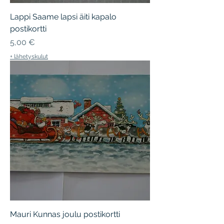
Lappi Saame lapsi äiti kapalo
postikortti
Hinta
5,00 €
+ lähetyskulut
Mauri Kunnas joulu postikortti