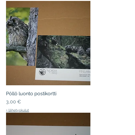
Pöllö luonto postikortti
Hinta
3,00 €
+ lähetyskulut