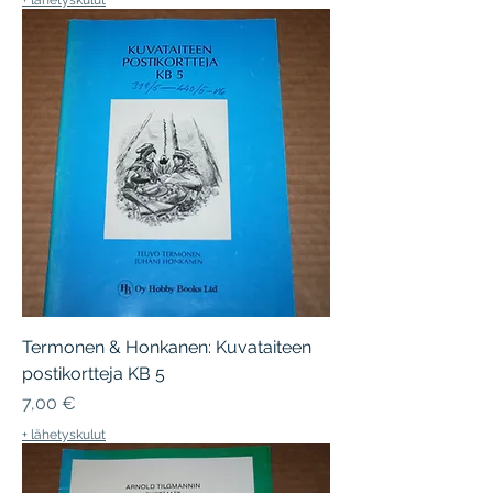
Termonen & Honkanen: Kuvataiteen
postikortteja KB 5
Hinta
7,00 €
+ lähetyskulut