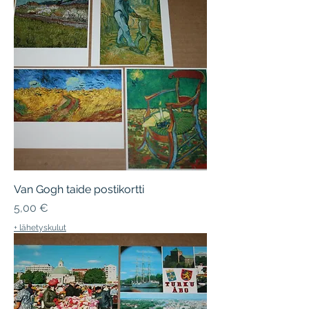
Van Gogh taide postikortti
Hinta
5,00 €
+ lähetyskulut