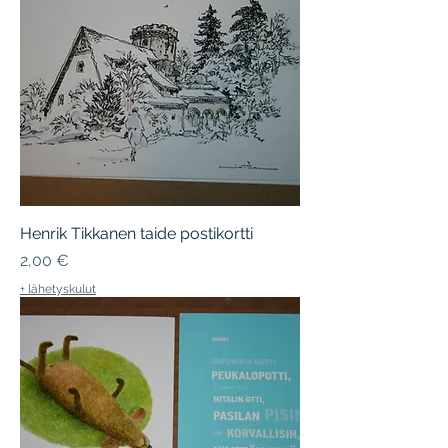
Henrik Tikkanen taide postikortti
Hinta
2,00 €
+ lähetyskulut