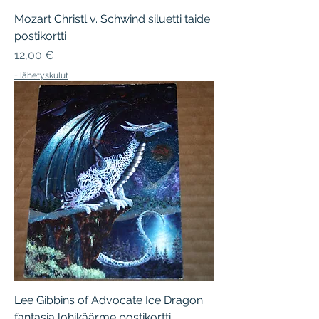
Mozart Christl v. Schwind siluetti taide
postikortti
Hinta
12,00 €
+ lähetyskulut
Lee Gibbins of Advocate Ice Dragon
fantasia lohikäärme postikortti