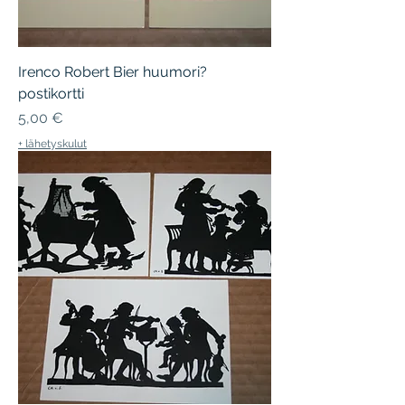
Irenco Robert Bier huumori?
postikortti
Hinta
5,00 €
+ lähetyskulut