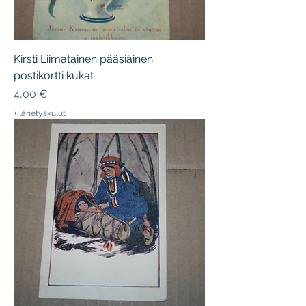
Kirsti Liimatainen pääsiäinen
postikortti kukat
Hinta
4,00 €
+ lähetyskulut