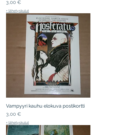
Hinta
3,00 €
+ lähetyskulut
Vampyyri kauhu elokuva postikortti
Hinta
3,00 €
+ lähetyskulut