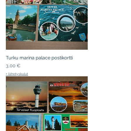
Turku marina palace postikortti
Hinta
3,00 €
+ lähetyskulut