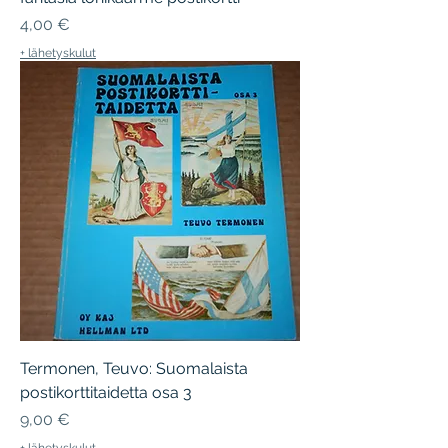
Hinta
4,00 €
+ lähetyskulut
Termonen, Teuvo: Suomalaista
postikorttitaidetta osa 3
Hinta
9,00 €
+ lähetyskulut