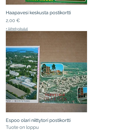
Haapavesi keskusta postikortti
Hinta
2,00 €
+ lähetyskulut
Espoo olari niittytori postikortti
Tuote on loppu