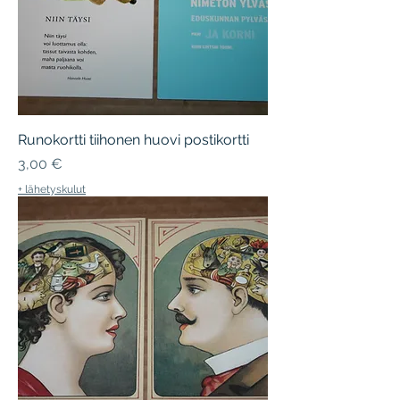
Runokortti tiihonen huovi postikortti
Hinta
3,00 €
+ lähetyskulut