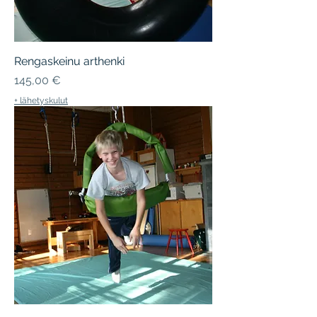
Rengaskeinu arthenki
Hinta
145,00 €
+ lähetyskulut