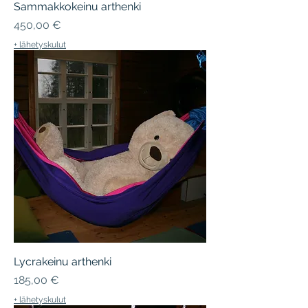
Sammakkokeinu arthenki
Hinta
450,00 €
+ lähetyskulut
Lycrakeinu arthenki
Hinta
185,00 €
+ lähetyskulut