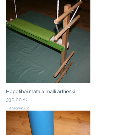
Hopotihoi matala malli arthenki
Hinta
330,00 €
+ lähetyskulut