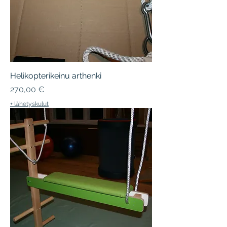
Helikopterikeinu arthenki
Hinta
270,00 €
+ lähetyskulut