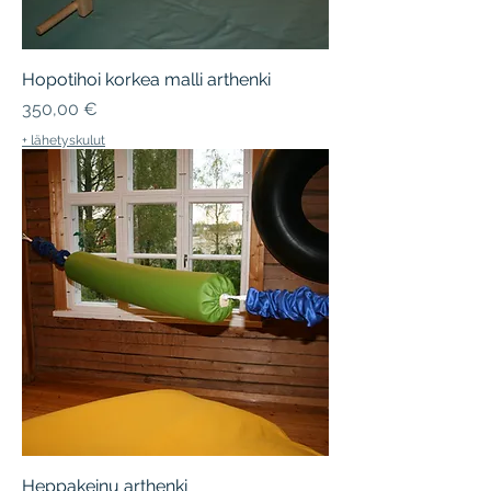
Hopotihoi korkea malli arthenki
Hinta
350,00 €
+ lähetyskulut
Heppakeinu arthenki