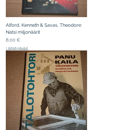
Alford, Kenneth & Savas, Theodore:
Natsi miljonäärit
Hinta
8,00 €
+ lähetyskulut