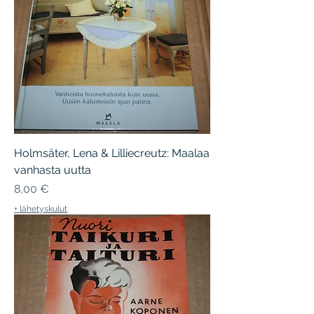
Holmsäter, Lena & Lilliecreutz: Maalaa
vanhasta uutta
Hinta
8,00 €
+ lähetyskulut