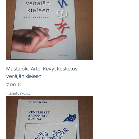
Mustajoki, Arto: Kevyt kosketus
venäjän kieleen
Hinta
7,00 €
+ lähetyskulut