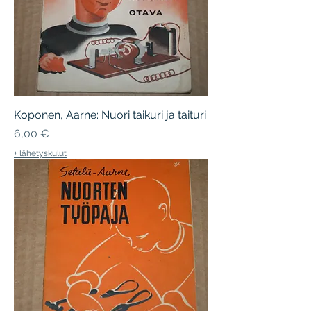
Koponen, Aarne: Nuori taikuri ja taituri
Hinta
6,00 €
+ lähetyskulut