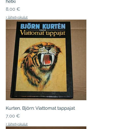
hetki
Hinta
8,00 €
+ lähetyskulut
Kurten, Björn: Viattomat tappajat
Hinta
7,00 €
+ lähetyskulut