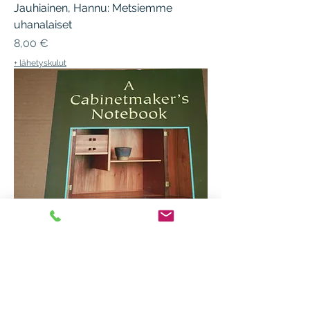
Jauhiainen, Hannu: Metsiemme
uhanalaiset
Hinta
8,00 €
+ lähetyskulut
Krenov, James: A cabinetmaker's
Notebook