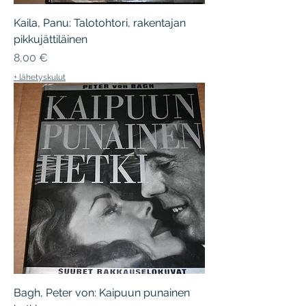
Kaila, Panu: Talotohtori, rakentajan
pikkujättiläinen
Hinta
8,00 €
+ lähetyskulut
Bagh, Peter von: Kaipuun punainen