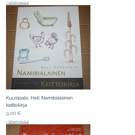
+ lähetyskulut
Kuusipalo, Heli: Namibialainen
keittokirja
Hinta
9,00 €
+ lähetyskulut