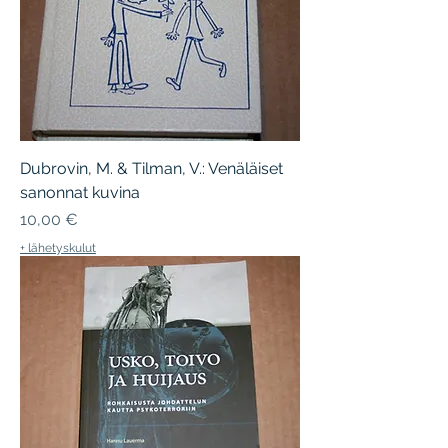
Dubrovin, M. & Tilman, V.: Venäläiset
sanonnat kuvina
Hinta
10,00 €
+ lähetyskulut