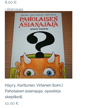
Hinta
8,00 €
+ lähetyskulut
Häyry, Karttunen, Virtanen (toim.):
Paholaisen asianajaja, opaskirja
skeptikoill
Hinta
10,00 €