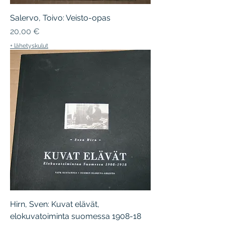
Salervo, Toivo: Veisto-opas
Hinta
20,00 €
+ lähetyskulut
Hirn, Sven: Kuvat elävät,
elokuvatoiminta suomessa 1908-18