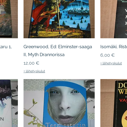
taru 1,
Greenwood, Ed: Elminster-saaga
Isomäki, Ris
II, Myth Drannorissa
Hinta
6,00 €
Hinta
12,00 €
+ lähetyskulut
+ lähetyskulut