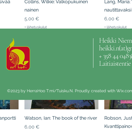
sivää
Collins, Wilkie: Valkopukuinen
Lang, Maria: 
nainen
nautittavaksi
Hinta
Hinta
5,00 €
6,00 €
+ lähetyskulut
+ lähetyskulut
Heikki Niem
heikki.n(at)
+ 358 44 0483
Laitiaistenti
©2023 by HerraHoo T:mi/Tuisku.N. Proudly created with Wix.co
nportti
Watson, Ian: The book of the river
Robson, Just
Kvanttipaino
Hinta
6,00 €