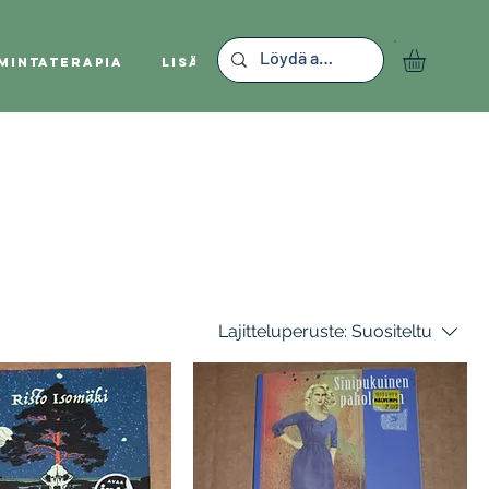
mintaterapia
Lisää
Lajitteluperuste:
Suositeltu