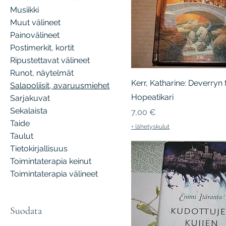
Musiikki
Muut välineet
Painovälineet
Postimerkit, kortit
Ripustettavat välineet
Runot, näytelmät
Kerr, Katharine: Deverryn 
Salapoliisit, avaruusmiehet
Hopeatikari
Sarjakuvat
Sekalaista
Hinta
7,00 €
Taide
+ lähetyskulut
Taulut
Tietokirjallisuus
Toimintaterapia keinut
Toimintaterapia välineet
Suodata