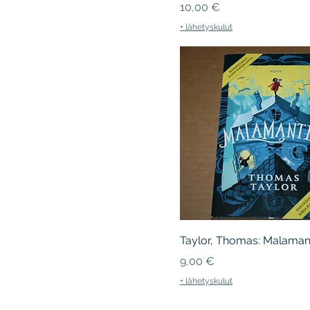
Hinta
10,00 €
+ lähetyskulut
Taylor, Thomas: Malaman
Hinta
9,00 €
+ lähetyskulut