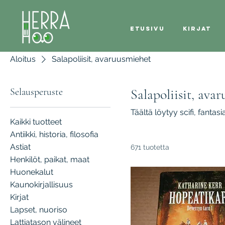
Etusivu
Kirjat
Aloitus
Salapoliisit, avaruusmiehet
Selausperuste
Salapoliisit, ava
Täältä löytyy scifi, fanta
Kaikki tuotteet
Antiikki, historia, filosofia
Astiat
671 tuotetta
Henkilöt, paikat, maat
Huonekalut
Kaunokirjallisuus
Kirjat
Lapset, nuoriso
Lattiatason välineet