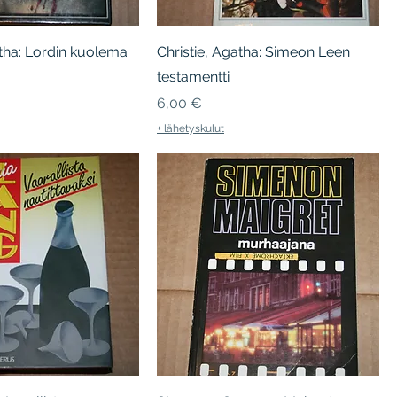
atha: Lordin kuolema
Christie, Agatha: Simeon Leen
testamentti
Hinta
6,00 €
+ lähetyskulut