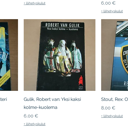
Hinta
6,00 €
+ lähetyskulut
+ lähetyskulut
teri
Gulik, Robert van: Yksi kaksi
Stout, Rex: O
kolme-kuolema
Hinta
8,00 €
Hinta
6,00 €
+ lähetyskulut
+ lähetyskulut