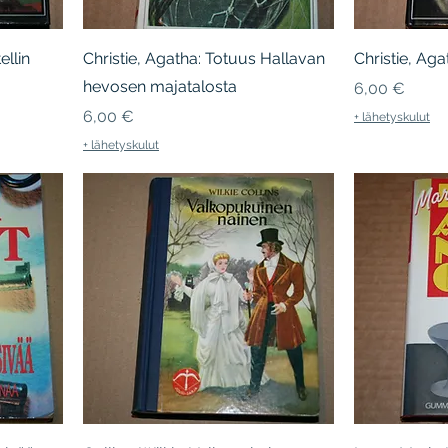
ellin
Christie, Agatha: Totuus Hallavan
Christie, Ag
hevosen majatalosta
Hinta
6,00 €
Hinta
6,00 €
+ lähetyskulut
+ lähetyskulut