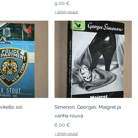
Hinta
9,00 €
+ lähetyskulut
vikello soi
Simenon, Georges: Maigret ja
vanha rouva
Hinta
6,00 €
+ lähetyskulut