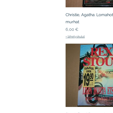
Christie, Agatha: Lomahot
murhat
Hinta
6,00 €
+ lähetyskulut