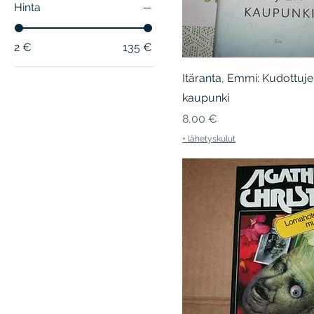
Hinta
2 €
135 €
Itäranta, Emmi: Kudottuje
kaupunki
Hinta
8,00 €
+ lähetyskulut