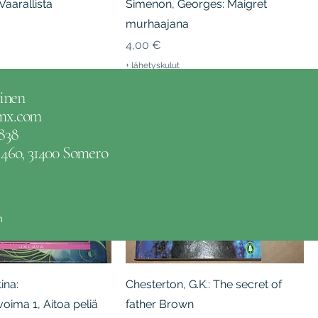
Vaarallista
Simenon, Georges: Maigret
murhaajana
Hinta
4,00 €
+ lähetyskulut
inen
gmx.com
838
e 46o, 31400 Somero
m
ina:
Chesterton, G.K.: The secret of
voima 1, Aitoa peliä
father Brown