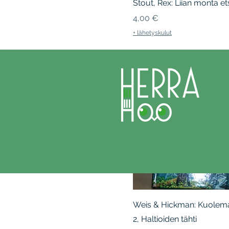
Stout, Rex: Liian monta et
Hinta
4,00 €
+ lähetyskulut
Weis & Hickman: Kuolema
2, Haltioiden tähti