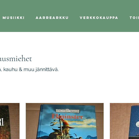
Musiikki
Aarrearkku
Verkkokauppa
Toi
ruusmiehet
sia, kauhu & muu jännittävä.